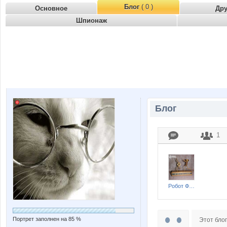
Блог
( 0 )
Основное
Др
Шпионаж
Блог
1
Робот Форума
Портрет заполнен на 85 %
Этот блог