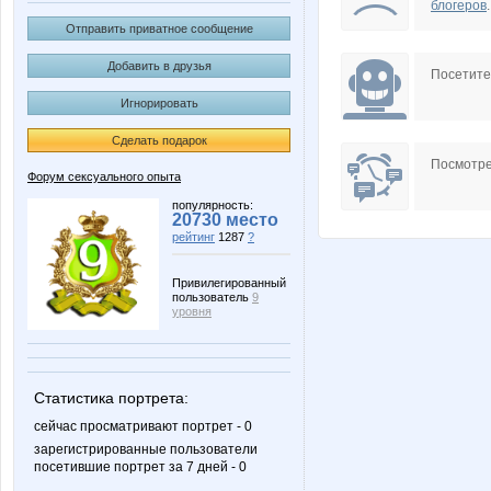
блогеров
.
Отправить приватное сообщение
Добавить в друзья
Посетит
Игнорировать
Сделать подарок
Посмотре
Форум сексуального опыта
популярность:
20730 место
рейтинг
1287
?
Привилегированный
пользователь
9
уровня
Статистика портрета:
сейчас просматривают портрет - 0
зарегистрированные пользователи
посетившие портрет за 7 дней - 0