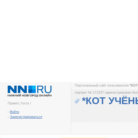
Персональный сайт пользователя
*КО
портрет № 171337 зарегистрирован боле
*КОТ УЧЁН
Привет, Гость !
-
Войти
-
Зарегистрироваться